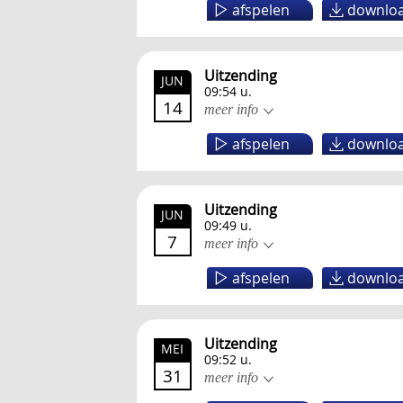
afspelen
downlo
Uitzending
JUN
09:54 u.
14
meer info
afspelen
downlo
Uitzending
JUN
09:49 u.
7
meer info
afspelen
downlo
Uitzending
MEI
09:52 u.
31
meer info