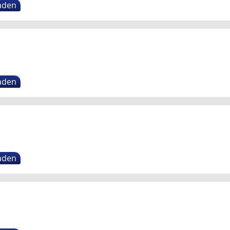
aden
aden
aden