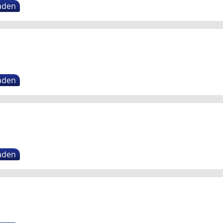
aden
aden
aden