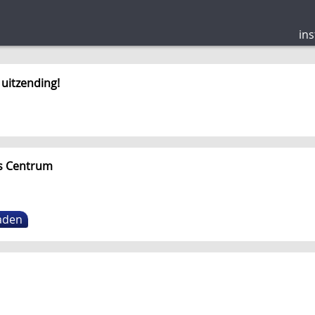
ins
 uitzending!
ts Centrum
aden