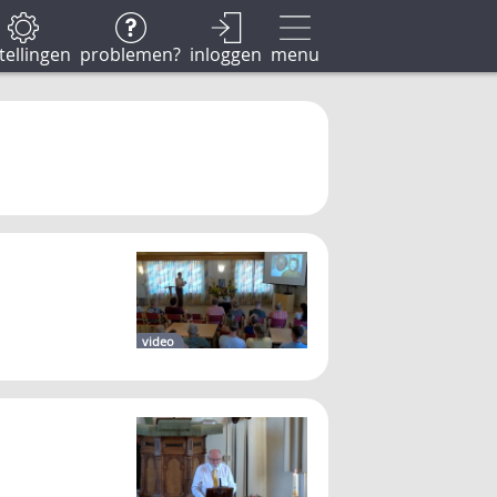
tellingen
problemen?
inloggen
menu
video