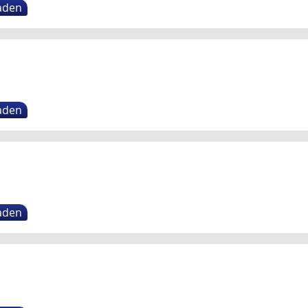
aden
aden
aden