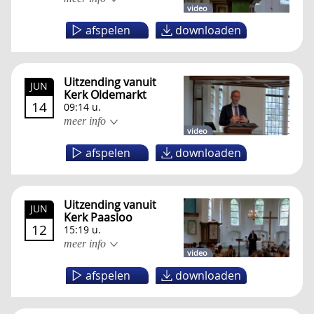
video
afspelen
downloaden
Uitzending vanuit
JUN
Kerk Oldemarkt
14
09:14 u.
meer info
video
afspelen
downloaden
Uitzending vanuit
JUN
Kerk Paasloo
12
15:19 u.
meer info
video
afspelen
downloaden