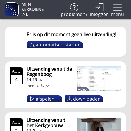
problemen?
inloggen
menu
Er is op dit moment geen live uitzending!
automatisch starten
Uitzending vanuit de
AUG
Regenboog
4
14:19 u.
meer info
video
afspelen
downloaden
Uitzending vanuit
AUG
het Kerkgebouw
2
18:51 u.